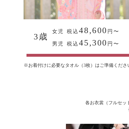
48,600
女児
税込
円〜
3歳
45,300
男児
税込
円〜
※お着付けに必要なタオル（3枚）はご準備くださ
各お衣裳（フルセッ