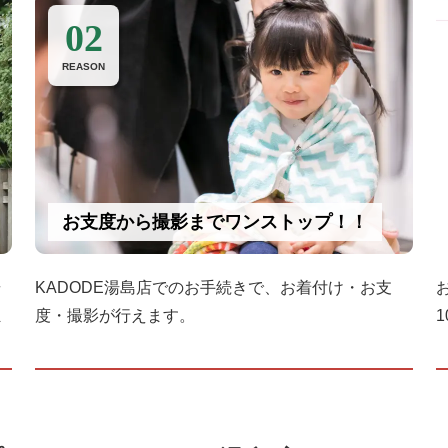
02
REASON
お支度から撮影までワンストップ！！
歩
KADODE湯島店でのお手続きで、お着付け・お支
ま
度・撮影が行えます。