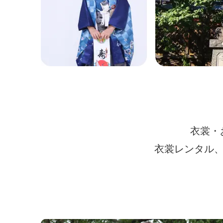
衣裳・
衣裳レンタル、