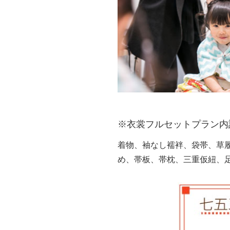
※衣裳フルセットプラン内訳
着物、袖なし襦袢、袋帯、草
め、帯板、帯枕、三重仮紐、