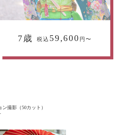
59,600
7歳
税込
円〜
ン撮影（50カット）
す