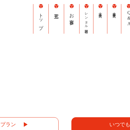
トップ
七五三
お宮参り
レンタル訪問着
入園・入学式
卒園・卒業式
Q&
クプラン
いつで