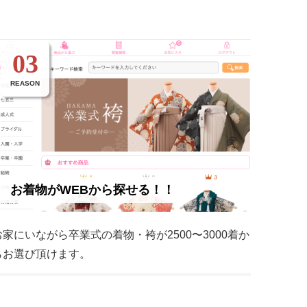
03
REASON
お着物がWEBから探せる！！
お家にいながら卒業式の着物・袴が2500〜3000着か
らお選び頂けます。