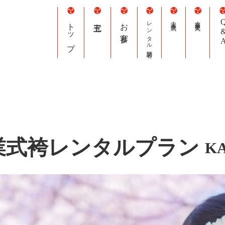
トップ
七五三
お宮参り
レンタル訪問着
入園・入学式
卒園・卒業式
Q&
業式袴レンタルプラン
K