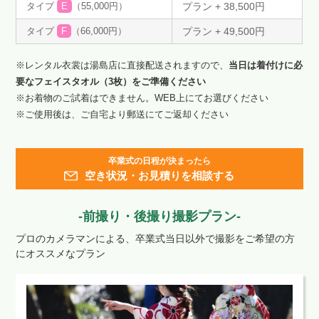
タイプ
E
（55,000円）
プラン + 38,500円
タイプ
F
（66,000円）
プラン + 49,500円
※レンタル衣裳は湯島店に直接配送されますので、
当日は着付けに必
要なフェイスタオル（3枚）をご準備ください
※お着物のご試着はできません。WEB上にてお選びください
※ご使用後は、ご自宅より郵送にてご返却ください
卒業式の日程が決まったら
空き状況・お見積りを相談する
-前撮り・後撮り撮影プラン-
プロのカメラマンによる、卒業式当日以外で撮影をご希望の方
にオススメなプラン