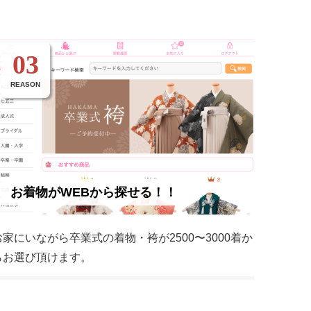
03
REASON
お着物がWEBから探せる！！
お家にいながら卒業式の着物・袴が2500〜3000着か
らお選び頂けます。