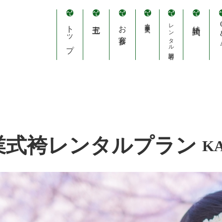
トップ
七五三
お宮参り
卒園・卒業式
レンタル訪問着
結婚式
Q
業式袴レンタルプラン
K