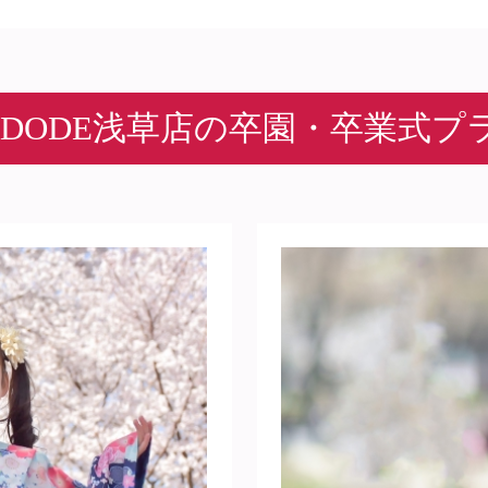
ADODE浅草店の
卒園・卒業式プ