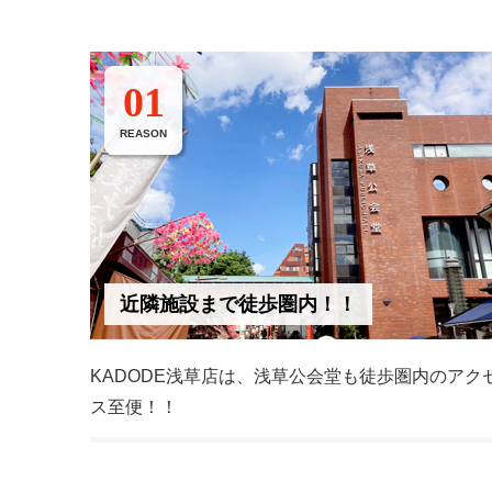
01
REASON
近隣施設まで徒歩圏内！！
KADODE浅草店は、浅草公会堂も徒歩圏内のアク
ス至便！！