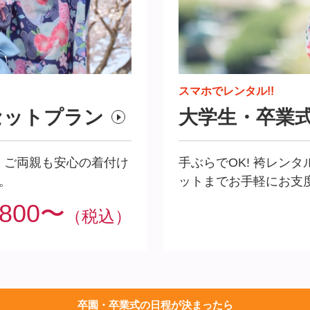
スマホでレンタル!!
セットプラ
ン
大学生・卒業
！ご両親も安心の着付け
手ぶらでOK! 袴レン
。
ットまでお手軽にお支
,800〜
（税込）
卒園・卒業式の日程が決まったら