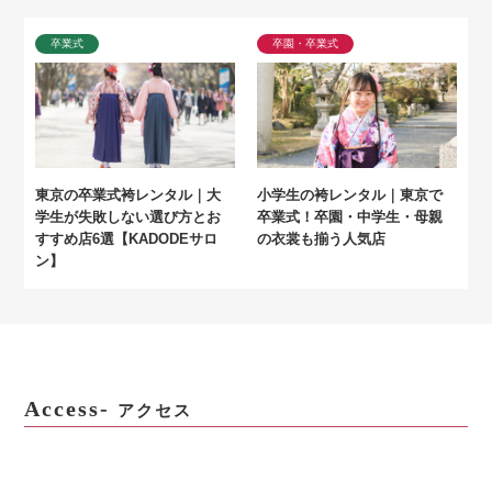
卒業式
卒園・卒業式
東京の卒業式袴レンタル｜大
小学生の袴レンタル｜東京で
学生が失敗しない選び方とお
卒業式！卒園・中学生・母親
すすめ店6選【KADODEサロ
の衣裳も揃う人気店
ン】
Access-
アクセス