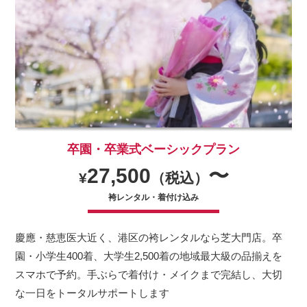
卒園・卒業式ベーシックプラン
27,500
〜
¥
（税込）
袴レンタル・着付け込み
慶應・慈恵医大近く、港区の袴レンタルなら芝大門店。卒
園・小学生400着、大学生2,500着の地域最大級の品揃えを
スマホで予約。手ぶらで着付け・メイクまで完結し、大切
な一日をトータルサポートします