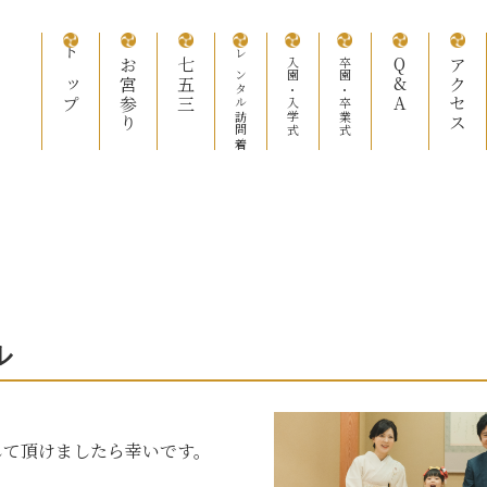
トップ
お宮参り
七五三
レンタル訪問着
入園・入学式
卒園・卒業式
Q&A
アクセス
ル
して頂けましたら幸いです。