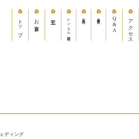
トップ
お宮参り
七五三
レンタル訪問着
入園・入学式
卒園・卒業式
Q&A
アクセス
ェディング